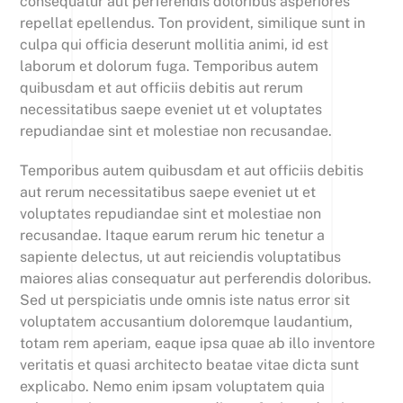
consequatur aut perferendis doloribus asperiores
repellat epellendus. Ton provident, similique sunt in
culpa qui officia deserunt mollitia animi, id est
laborum et dolorum fuga. Temporibus autem
quibusdam et aut officiis debitis aut rerum
necessitatibus saepe eveniet ut et voluptates
repudiandae sint et molestiae non recusandae.
Temporibus autem quibusdam et aut officiis debitis
aut rerum necessitatibus saepe eveniet ut et
voluptates repudiandae sint et molestiae non
recusandae. Itaque earum rerum hic tenetur a
sapiente delectus, ut aut reiciendis voluptatibus
maiores alias consequatur aut perferendis doloribus.
Sed ut perspiciatis unde omnis iste natus error sit
voluptatem accusantium doloremque laudantium,
totam rem aperiam, eaque ipsa quae ab illo inventore
veritatis et quasi architecto beatae vitae dicta sunt
explicabo. Nemo enim ipsam voluptatem quia