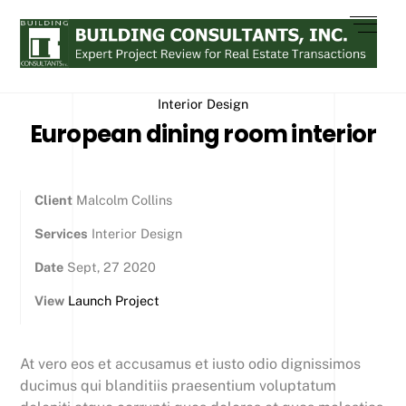
Skip
Men
to
content
Interior Design
European dining room interior
Client
Malcolm Collins
Services
Interior Design
Date
Sept, 27 2020
View
Launch Project
At vero eos et accusamus et iusto odio dignissimos
ducimus qui blanditiis praesentium voluptatum