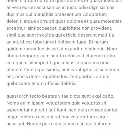
deleniti atque corrupti quos dolores et quas molestias
at vero eos et accusamus et iusto odio dignissimos
ducimus qui blanditiis praesentium voluptatum
deleniti atque corrupti quos dolores et quas molestias
excepturi sint occaecati cupiditate non provident,
similique sunt in culpa qui officia deserunt mollitia
animi, id est laborum et dolorum fuga. Et harum
quidem rerum facilis est et expedita distinctio. Nam
libero tempore, cum soluta nobis est eligendi optio
cumque nihil impedit quo minus id quod maxime
placeat facere possimus, omnis voluptas assumenda
est, omnis dolor repellendus. Temporibus autem
quibusdam et aut officiis debitis.
quasi architecto beatae vitae dicta sunt explicabo.
Nemo enim ipsam voluptatem quia voluptas sit
aspernatur aut odit aut fugit, sed quia consequuntur
magni dolores eos qui ratione voluptatem sequi
nesciunt. Neque porro quisquam est, qui dolorem